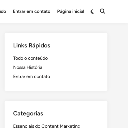
Switch
údo
Entrar em contato
Página inicial
Open
to
Search
dark
mode
Links Rápidos
Todo o conteúdo
Nossa História
Entrar em contato
Categorias
Essenciais do Content Marketing