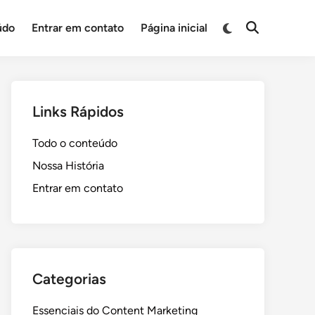
Switch
údo
Entrar em contato
Página inicial
Open
to
Search
dark
mode
Links Rápidos
Todo o conteúdo
Nossa História
Entrar em contato
Categorias
Essenciais do Content Marketing