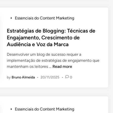
n
e
n
d
p
t
á
r
o
P
Essenciais do Content Marketing
r
o
d
o
i
p
e
s
Estratégias de Blogging: Técnicas de
o
ó
C
t
Engajamento, Crescimento de
d
s
o
e
Audiência e Voz da Marca
e
i
n
d
C
t
v
i
Desenvolver um blog de sucesso requer a
o
o
e
n
implementação de estratégias de engajamento que
n
r
E
mantenham os leitores …
Read more
t
s
s
e
ã
by
Bruno Almeida
•
20/11/2025
•
0
t
ú
o
r
d
,
a
o
M
t
:
é
é
P
t
g
P
Essenciais do Content Marketing
l
r