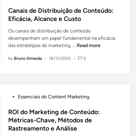
i
o
a
i
a
s
Canais de Distribuição de Conteúdo:
n
c
s
t
Eficácia, Alcance e Custo
e
a
d
e
j
s
Os canais de distribuição de conteúdo
e
d
a
d
desempenham um papel fundamental na eficácia
B
i
m
e
C
das estratégias de marketing, …
Read more
l
n
e
E
a
o
n
n
by
Bruno Almeida
•
18/11/2025
•
0
n
g
t
g
a
g
o
a
i
i
,
j
s
n
C
a
d
g
o
m
e
P
:
Essenciais do Content Marketing
n
e
D
o
T
s
n
i
s
ROI do Marketing de Conteúdo:
é
i
t
s
t
c
Métricas-Chave, Métodos de
s
o
t
e
n
Rastreamento e Análise
t
e
r
d
i
ê