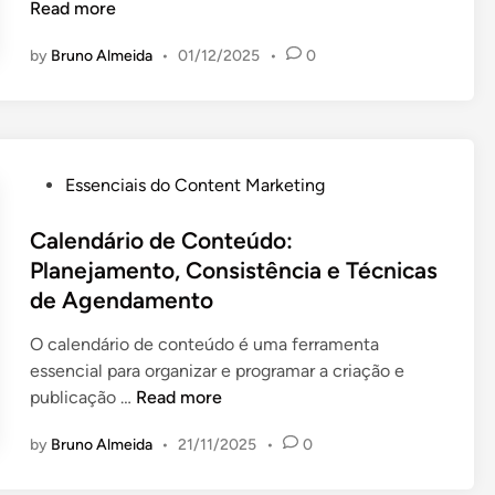
v
o
Read more
a
n
by
Bruno Almeida
•
01/12/2025
•
0
r
t
i
e
e
ú
d
d
a
o
P
Essenciais do Content Marketing
d
d
o
e
e
s
Calendário de Conteúdo:
d
V
t
Planejamento, Consistência e Técnicas
e
í
e
de Agendamento
f
d
d
o
e
i
O calendário de conteúdo é uma ferramenta
r
o
n
essencial para organizar e programar a criação e
m
:
C
publicação …
Read more
a
A
a
t
u
by
Bruno Almeida
•
21/11/2025
•
0
l
o
m
e
s
e