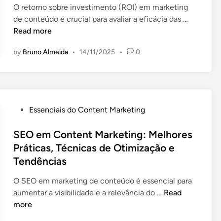
E
i
i
c
O retorno sobre investimento (ROI) em marketing
n
s
b
n
R
a
de conteúdo é crucial para avaliar a eficácia das …
c
t
u
O
s
Read more
i
u
i
I
d
a
d
by
Bruno Almeida
•
14/11/2025
•
0
ç
d
e
e
o
ã
o
E
T
s
o
M
n
é
d
d
a
g
c
e
e
r
a
n
P
C
Essenciais do Content Marketing
C
k
j
i
o
a
o
e
a
c
s
SEO em Content Marketing: Melhores
s
n
t
m
a
t
o
Práticas, Técnicas de Otimização e
t
i
e
s
e
Tendências
e
n
n
d
d
ú
g
t
e
i
O SEO em marketing de conteúdo é essencial para
d
d
o
A
n
S
aumentar a visibilidade e a relevância do …
Read
o
e
,
g
E
more
:
C
C
e
O
E
o
r