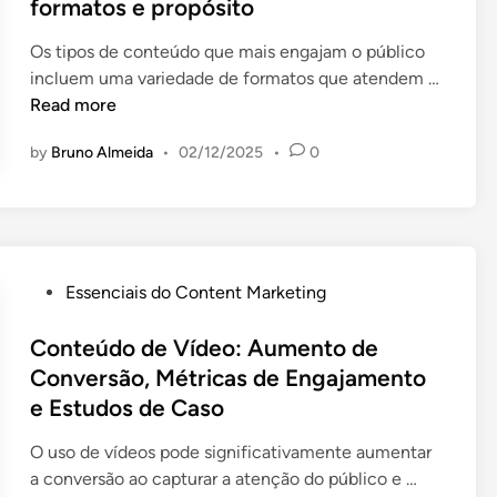
t
formatos e propósito
e
Os tipos de conteúdo que mais engajam o público
d
incluem uma variedade de formatos que atendem …
i
T
Read more
n
i
by
Bruno Almeida
•
02/12/2025
•
0
p
o
s
d
e
p
P
Essenciais do Content Marketing
ú
o
b
s
Conteúdo de Vídeo: Aumento de
l
t
Conversão, Métricas de Engajamento
i
e
e Estudos de Caso
c
d
o
i
O uso de vídeos pode significativamente aumentar
,
n
C
a conversão ao capturar a atenção do público e …