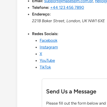
Email:
support@masespm.com.br
,
hello
Telefone:
+44 123 456 7890
Endereço:
221B Baker Street, London, UK NW1 6XE
Redes Sociais:
Facebook
Instagram
X
YouTube
TikTok
Send Us a Message
Please fill out the form below and 