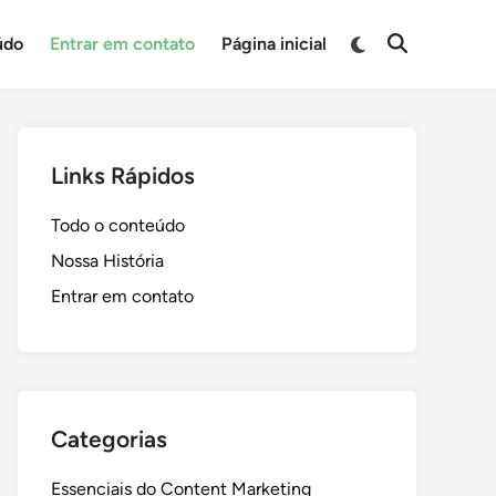
Switch
údo
Entrar em contato
Página inicial
Open
to
Search
dark
mode
Links Rápidos
Todo o conteúdo
Nossa História
Entrar em contato
Categorias
Essenciais do Content Marketing