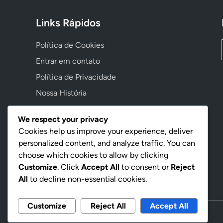
Links Rápidos
Política de Cookies
Entrar em contato
Política de Privacidade
Nossa História
Contrato de Usuário
We respect your privacy
Cookies help us improve your experience, deliver
personalized content, and analyze traffic. You can
Language
choose which cookies to allow by clicking
Customize
. Click
Accept All
to consent or
Reject
Portuguese
▾
All
to decline non-essential cookies.
Customize
Reject All
Accept All
Copyright © 2026
masespm.com.br
.