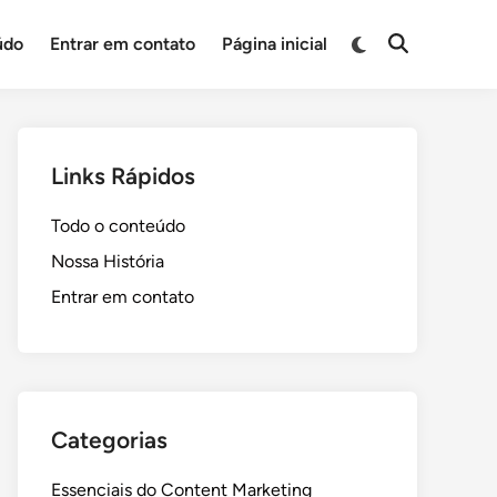
Switch
údo
Entrar em contato
Página inicial
Open
to
Search
dark
mode
Links Rápidos
Todo o conteúdo
Nossa História
Entrar em contato
Categorias
Essenciais do Content Marketing