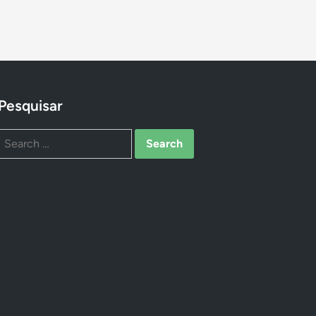
Pesquisar
Search
for: