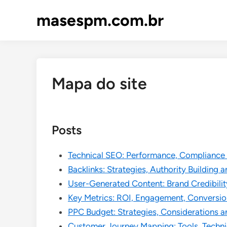
Skip
masespm.com.br
to
content
Mapa do site
Posts
Technical SEO: Performance, Compliance 
Backlinks: Strategies, Authority Building 
User-Generated Content: Brand Credibilit
Key Metrics: ROI, Engagement, Conversio
PPC Budget: Strategies, Considerations a
Customer Journey Mapping: Tools, Techni