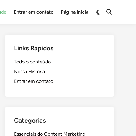
Switch
údo
Entrar em contato
Página inicial
Open
to
Search
dark
mode
Links Rápidos
Todo o conteúdo
Nossa História
Entrar em contato
Categorias
Essenciais do Content Marketing